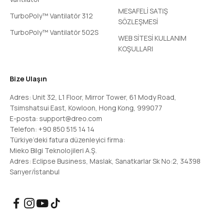
MESAFELİ SATIŞ
TurboPoly™ Vantilatör 312
SÖZLEŞMESİ
TurboPoly™ Vantilatör 502S
WEB SİTESİ KULLANIM
KOŞULLARI
Bize Ulaşın
Adres: Unit 32, L1 Floor, Mirror Tower, 61 Mody Road,
Tsimshatsui East, Kowloon, Hong Kong, 999077
E-posta: support@dreo.com
Telefon: +90 850 515 14 14
Türkiye’deki fatura düzenleyici firma:
Mieko Bilgi Teknolojileri A.Ş.
Adres: Eclipse Business, Maslak, Sanatkarlar Sk No:2, 34398
Sarıyer/İstanbul