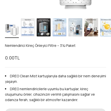
Nemlendirici Kireç Önleyici Filtre – 3’lü Paket
Sale price
0.00TL
DREO Clean Mist kartuşlarıyla daha sağlıklı bir nem deneyimi
yaşayın.
DREO nemlendiricilerle uyumlu bu kartuşlar, kireç
oluşumunu önler, cihazınızın verimli çalışmasını sağlar ve
odanıza ferah, sağlıklı bir atmosfer kazandırır.